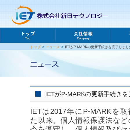
>
>
トップ
ニュース
IETがP-MARKの更新手続きを完了しまし
IETがP-MARKの更新手続き
IETは2017年にP-MARKを
た以来、個人情報保護法など
令を遵守し、個人情報及びセ